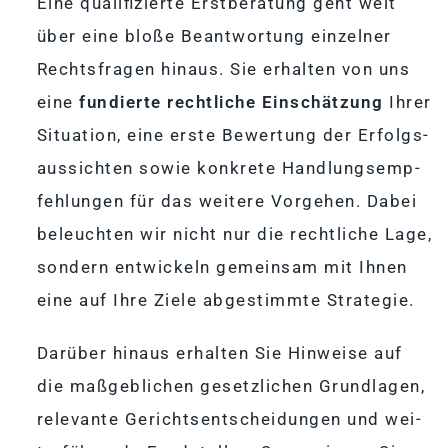
Eine qua­li­fi­zierte Erst­be­ra­tung geht weit
über eine bloße Be­ant­wor­tung ein­zel­ner
Rechts­fra­gen hin­aus. Sie er­hal­ten von uns
eine
fun­dierte recht­li­che Ein­schät­zung
Ih­rer
Si­tua­tion, eine erste Be­wer­tung der Er­folgs­
aus­sich­ten so­wie kon­krete Hand­lungs­emp­
feh­lun­gen für das wei­tere Vor­ge­hen. Da­bei
be­leuch­ten wir nicht nur die recht­li­che Lage,
son­dern ent­wi­ckeln ge­mein­sam mit Ih­nen
eine auf Ihre Ziele ab­ge­stimmte Strategie.
Dar­über hin­aus er­hal­ten Sie Hin­weise auf
die maß­geb­li­chen ge­setz­li­chen Grund­la­gen,
re­le­vante Ge­richts­ent­schei­dun­gen und wei­