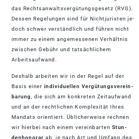
das Rechts­an­walts­ver­gü­tungs­ge­setz (RVG).
Des­sen Re­ge­lun­gen sind für Nicht­ju­ris­ten je­
doch schwer ver­ständ­lich und füh­ren nicht
im­mer zu ei­nem an­ge­mes­se­nen Ver­hält­nis
zwi­schen Ge­bühr und tat­säch­li­chem
Arbeitsaufwand.
Des­halb ar­bei­ten wir in der Re­gel auf der
Ba­sis ei­ner
in­di­vi­du­el­len Ver­gü­tungs­ver­ein­
ba­rung
, die sich am kon­kre­ten Zeit­auf­wand
und an der recht­li­chen Kom­ple­xi­tät Ih­res
Man­dats ori­en­tiert. Üb­li­cher­weise rech­nen
wir hier­bei nach ei­nem ver­ein­bar­ten
Stun­
den­ho­no­rar
ab; je nach Art und Um­fang des