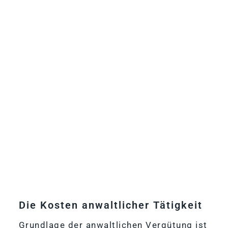
Die Kos­ten an­walt­li­cher Tätigkeit
Grund­lage der an­walt­li­chen Ver­gü­tung ist