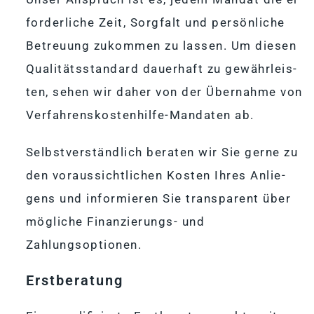
for­der­li­che Zeit, Sorg­falt und per­sön­li­che
Be­treu­ung zu­kom­men zu las­sen. Um die­sen
Qua­li­täts­stan­dard dau­er­haft zu ge­währ­leis­
ten, se­hen wir da­her von der Über­nahme von
Ver­fah­rens­kos­ten­hilfe-Man­da­ten ab.
Selbst­ver­ständ­lich be­ra­ten wir Sie gerne zu
den vor­aus­sicht­li­chen Kos­ten Ih­res An­lie­
gens und in­for­mie­ren Sie trans­pa­rent über
mög­li­che Fi­nan­zie­rungs- und
Zahlungsoptionen.
Erst­be­ra­tung