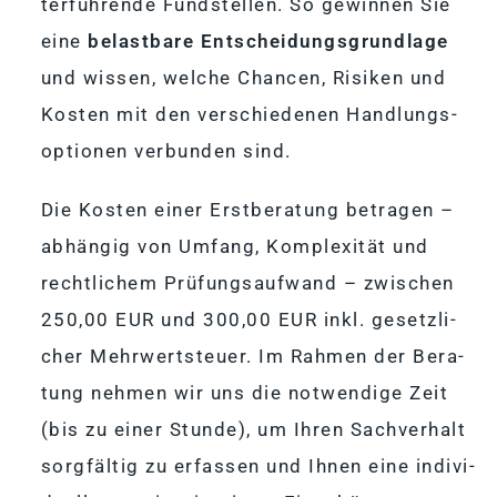
ter­füh­rende Fund­stel­len. So ge­win­nen Sie
eine
be­last­bare Ent­schei­dungs­grund­lage
und wis­sen, wel­che Chan­cen, Ri­si­ken und
Kos­ten mit den ver­schie­de­nen Hand­lungs­
op­tio­nen ver­bun­den sind.
Die Kos­ten ei­ner Erst­be­ra­tung be­tra­gen –
ab­hän­gig von Um­fang, Kom­ple­xi­tät und
recht­li­chem Prü­fungs­auf­wand – zwi­schen
250
,
00
EUR und
300
,
00
EUR inkl. ge­setz­li­
cher Mehr­wert­steuer. Im Rah­men der Be­ra­
tung neh­men wir uns die not­wen­dige Zeit
(bis zu ei­ner Stunde), um Ih­ren Sach­ver­halt
sorg­fäl­tig zu er­fas­sen und Ih­nen eine in­di­vi­