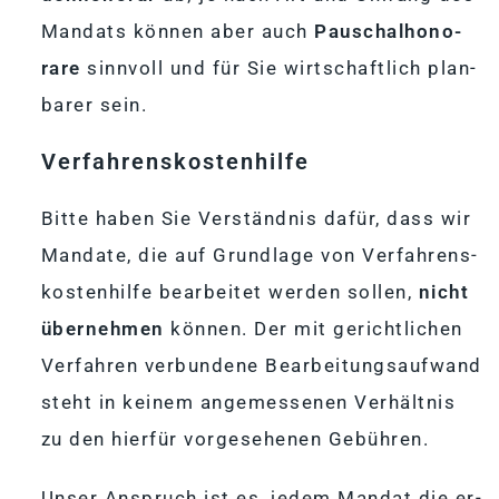
Man­dats kön­nen aber auch
Pau­schal­ho­no­
rare
sinn­voll und für Sie wirt­schaft­lich plan­
ba­rer sein.
Ver­fah­rens­kos­ten­hilfe
Bitte ha­ben Sie Ver­ständ­nis da­für, dass wir
Man­date, die auf Grund­lage von Ver­fah­rens­
kos­ten­hilfe be­ar­bei­tet wer­den sol­len,
nicht
über­neh­men
kön­nen. Der mit ge­richt­li­chen
Ver­fah­ren ver­bun­dene Be­ar­bei­tungs­auf­wand
steht in kei­nem an­ge­mes­se­nen Ver­hält­nis
zu den hier­für vor­ge­se­he­nen Gebühren.
Un­ser An­spruch ist es, je­dem Man­dat die er­