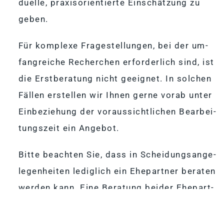
du­elle, pra­xis­ori­en­tierte Ein­schät­zung zu
geben.
Für kom­plexe Fra­ge­stel­lun­gen, bei der um­
fang­rei­che Re­cher­chen er­for­der­lich sind, ist
die Erst­be­ra­tung nicht ge­eig­net. In sol­chen
Fäl­len er­stel­len wir Ih­nen gerne vorab un­ter
Ein­be­zie­hung der vor­aus­sicht­li­chen Be­ar­bei­
tungs­zeit ein Angebot.
Bitte be­ach­ten Sie, dass in Schei­dungs­an­ge­
le­gen­hei­ten le­dig­lich ein Ehe­part­ner be­ra­ten
wer­den kann. Eine Be­ra­tung bei­der Ehe­part­
ner ist Rechts­an­wäl­ten auf­grund ei­ner In­ter­
es­sen­kol­li­sion nicht ge­stat­tet (auch wenn