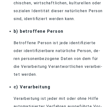
chi­schen, wirt­schaft­li­chen, kul­tu­rel­len oder
so­zia­len Iden­ti­tät die­ser na­tür­li­chen Per­son
sind, iden­ti­fi­ziert wer­den kann.
b) be­trof­fene Person
Be­trof­fene Per­son ist jede iden­ti­fi­zierte
oder iden­ti­fi­zier­bare na­tür­li­che Per­son, de­
ren per­so­nen­be­zo­gene Da­ten von dem für
die Ver­ar­bei­tung Ver­ant­wort­li­chen ver­ar­bei­
tet werden.
c) Ver­ar­bei­tung
Ver­ar­bei­tung ist je­der mit oder ohne Hilfe
au­to­ma­ti­sier­ter Ver­fah­ren aus­ge­führte Vor­