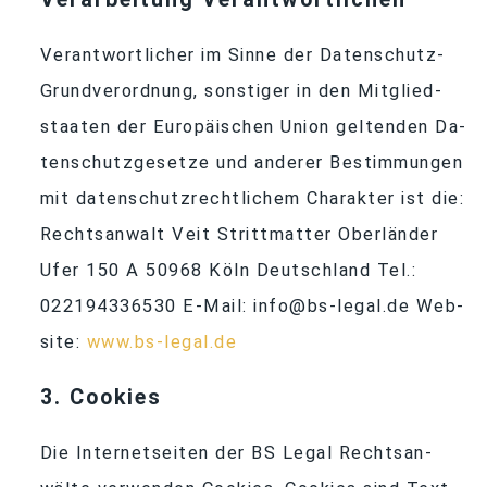
Ver­ant­wort­li­cher im Sinne der Da­ten­schutz-
Grund­ver­ord­nung, sons­ti­ger in den Mit­glied­
staa­ten der Eu­ro­päi­schen Union gel­ten­den Da­
ten­schutz­ge­setze und an­de­rer Be­stim­mun­gen
mit da­ten­schutz­recht­li­chem Cha­rak­ter ist die:
Rechts­an­walt Veit Stritt­mat­ter Ober­län­der
Ufer
150
A
50968
Köln Deutsch­land Tel.:
022194336530
E-Mail: info@bs-legal.de Web­
site:
www.bs-legal.de
3
. Coo­kies
Die In­ter­net­sei­ten der BS Le­gal Rechts­an­