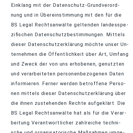
Ein­klang mit der Da­ten­schutz-Grund­ver­ord­
nung und in Über­ein­stim­mung mit den für die
BS Le­gal Rechts­an­wälte gel­ten­den lan­des­spe­
zi­fi­schen Da­ten­schutz­be­stim­mun­gen. Mit­tels
die­ser Da­ten­schutz­er­klä­rung möchte un­ser Un­
ter­neh­men die Öf­fent­lich­keit über Art, Um­fang
und Zweck der von uns er­ho­be­nen, ge­nutz­ten
und ver­ar­bei­te­ten per­so­nen­be­zo­ge­nen Da­ten
in­for­mie­ren. Fer­ner wer­den be­trof­fene Per­so­
nen mit­tels die­ser Da­ten­schutz­er­klä­rung über
die ih­nen zu­ste­hen­den Rechte auf­ge­klärt. Die
BS Le­gal Rechts­an­wälte hat als für die Ver­ar­
bei­tung Ver­ant­wort­li­cher zahl­rei­che tech­ni­
sche und or­ga­ni­sa­to­ri­sche Maß­nah­men um­ge­