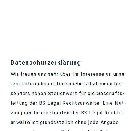
Datenschutzerklärung
Wir freuen uns sehr über Ihr In­ter­esse an un­se­
rem Un­ter­neh­men. Da­ten­schutz hat ei­nen be­
son­ders ho­hen Stel­len­wert für die Ge­schäfts­
lei­tung der BS Le­gal Rechts­an­wälte. Eine Nut­
zung der In­ter­net­sei­ten der BS Le­gal Rechts­
an­wälte ist grund­sätz­lich ohne jede An­gabe