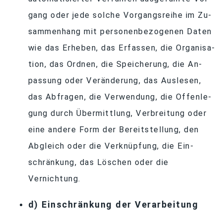
gang oder jede sol­che Vor­gangs­reihe im Zu­
sam­men­hang mit per­so­nen­be­zo­ge­nen Da­ten
wie das Er­he­ben, das Er­fas­sen, die Or­ga­ni­sa­
tion, das Ord­nen, die Spei­che­rung, die An­
pas­sung oder Ver­än­de­rung, das Aus­le­sen,
das Ab­fra­gen, die Ver­wen­dung, die Of­fen­le­
gung durch Über­mitt­lung, Ver­brei­tung oder
eine an­dere Form der Be­reit­stel­lung, den
Ab­gleich oder die Ver­knüp­fung, die Ein­
schrän­kung, das Lö­schen oder die
Vernichtung.
d) Ein­schrän­kung der Verarbeitung