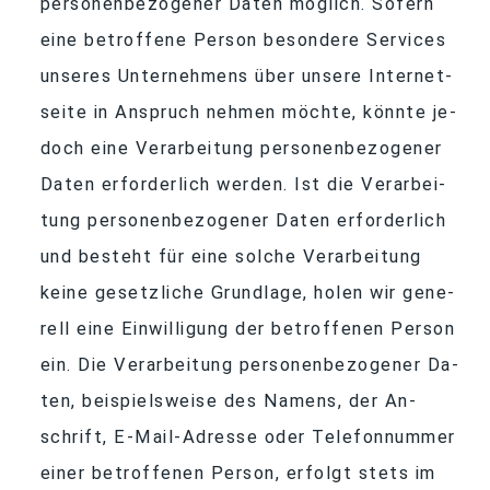
per­so­nen­be­zo­ge­ner Da­ten mög­lich. So­fern
eine be­trof­fene Per­son be­son­dere Ser­vices
un­se­res Un­ter­neh­mens über un­sere In­ter­net­
seite in An­spruch neh­men möchte, könnte je­
doch eine Ver­ar­bei­tung per­so­nen­be­zo­ge­ner
Da­ten er­for­der­lich wer­den. Ist die Ver­ar­bei­
tung per­so­nen­be­zo­ge­ner Da­ten er­for­der­lich
und be­steht für eine sol­che Ver­ar­bei­tung
keine ge­setz­li­che Grund­lage, ho­len wir ge­ne­
rell eine Ein­wil­li­gung der be­trof­fe­nen Per­son
ein. Die Ver­ar­bei­tung per­so­nen­be­zo­ge­ner Da­
ten, bei­spiels­weise des Na­mens, der An­
schrift, E-Mail-Adresse oder Te­le­fon­num­mer
ei­ner be­trof­fe­nen Per­son, er­folgt stets im