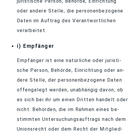
ju­ris­ti­sche Per­son, Be­hörde, Ein­rich­tung
oder an­dere Stelle, die per­so­nen­be­zo­gene
Da­ten im Auf­trag des Ver­ant­wort­li­chen
verarbeitet.
i) Emp­fän­ger
Emp­fän­ger ist eine na­tür­li­che oder ju­ris­ti­
sche Per­son, Be­hörde, Ein­rich­tung oder an­
dere Stelle, der per­so­nen­be­zo­gene Da­ten
of­fen­ge­legt wer­den, un­ab­hän­gig da­von, ob
es sich bei ihr um ei­nen Drit­ten han­delt oder
nicht. Be­hör­den, die im Rah­men ei­nes be­
stimm­ten Un­ter­su­chungs­auf­trags nach dem
Uni­ons­recht oder dem Recht der Mit­glied­