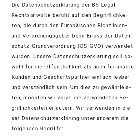
Die Da­ten­schutz­er­klä­rung der BS Le­gal
Rechts­an­wälte be­ruht auf den Be­griff­lich­kei­
ten, die durch den Eu­ro­päi­schen Richt­li­nien-
und Ver­ord­nungs­ge­ber beim Er­lass der Da­ten­
schutz-Grund­ver­ord­nung (DS-GVO) ver­wen­det
wur­den. Un­sere Da­ten­schutz­er­klä­rung soll so­
wohl für die Öf­fent­lich­keit als auch für un­sere
Kun­den und Ge­schäfts­part­ner ein­fach les­bar
und ver­ständ­lich sein. Um dies zu ge­währ­leis­
ten, möch­ten wir vorab die ver­wen­de­ten Be­
griff­lich­kei­ten er­läu­tern. Wir ver­wen­den in die­
ser Da­ten­schutz­er­klä­rung un­ter an­de­rem die
fol­gen­den Begriffe: