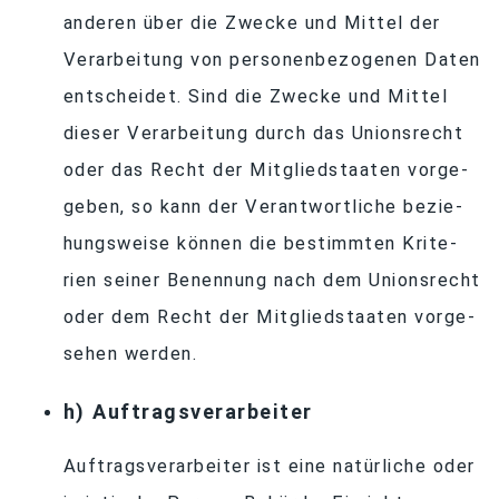
an­de­ren über die Zwe­cke und Mit­tel der
Ver­ar­bei­tung von per­so­nen­be­zo­ge­nen Da­ten
ent­schei­det. Sind die Zwe­cke und Mit­tel
die­ser Ver­ar­bei­tung durch das Uni­ons­recht
oder das Recht der Mit­glied­staa­ten vor­ge­
ge­ben, so kann der Ver­ant­wort­li­che be­zie­
hungs­weise kön­nen die be­stimm­ten Kri­te­
rien sei­ner Be­nen­nung nach dem Uni­ons­recht
oder dem Recht der Mit­glied­staa­ten vor­ge­
se­hen werden.
h) Auf­trags­ver­ar­bei­ter
Auf­trags­ver­ar­bei­ter ist eine na­tür­li­che oder