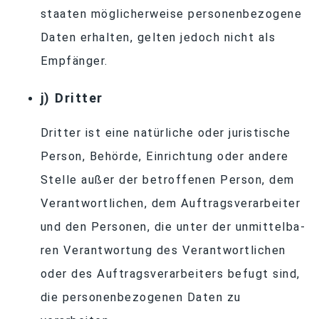
staa­ten mög­li­cher­weise per­so­nen­be­zo­gene
Da­ten er­hal­ten, gel­ten je­doch nicht als
Empfänger.
j) Drit­ter
Drit­ter ist eine na­tür­li­che oder ju­ris­ti­sche
Per­son, Be­hörde, Ein­rich­tung oder an­dere
Stelle au­ßer der be­trof­fe­nen Per­son, dem
Ver­ant­wort­li­chen, dem Auf­trags­ver­ar­bei­ter
und den Per­so­nen, die un­ter der un­mit­tel­ba­
ren Ver­ant­wor­tung des Ver­ant­wort­li­chen
oder des Auf­trags­ver­ar­bei­ters be­fugt sind,
die per­so­nen­be­zo­ge­nen Da­ten zu