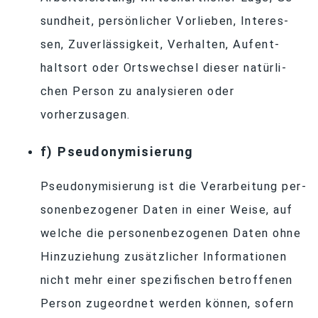
sund­heit, per­sön­li­cher Vor­lie­ben, In­ter­es­
sen, Zu­ver­läs­sig­keit, Ver­hal­ten, Auf­ent­
halts­ort oder Orts­wech­sel die­ser na­tür­li­
chen Per­son zu ana­ly­sie­ren oder
vorherzusagen.
f) Pseud­ony­mi­sie­rung
Pseud­ony­mi­sie­rung ist die Ver­ar­bei­tung per­
so­nen­be­zo­ge­ner Da­ten in ei­ner Weise, auf
wel­che die per­so­nen­be­zo­ge­nen Da­ten ohne
Hin­zu­zie­hung zu­sätz­li­cher In­for­ma­tio­nen
nicht mehr ei­ner spe­zi­fi­schen be­trof­fe­nen
Per­son zu­ge­ord­net wer­den kön­nen, so­fern