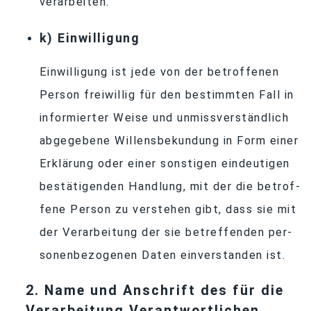
verarbeiten.
k) Ein­wil­li­gung
Ein­wil­li­gung ist jede von der be­trof­fe­nen
Per­son frei­wil­lig für den be­stimm­ten Fall in
in­for­mier­ter Weise und un­miss­ver­ständ­lich
ab­ge­ge­bene Wil­lens­be­kun­dung in Form ei­ner
Er­klä­rung oder ei­ner sons­ti­gen ein­deu­ti­gen
be­stä­ti­gen­den Hand­lung, mit der die be­trof­
fene Per­son zu ver­ste­hen gibt, dass sie mit
der Ver­ar­bei­tung der sie be­tref­fen­den per­
so­nen­be­zo­ge­nen Da­ten ein­ver­stan­den ist.
2
. Name und An­schrift des für die
Ver­ar­bei­tung Verantwortlichen