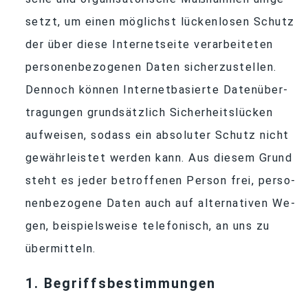
setzt, um ei­nen mög­lichst lü­cken­lo­sen Schutz
der über diese In­ter­net­seite ver­ar­bei­te­ten
per­so­nen­be­zo­ge­nen Da­ten si­cher­zu­stel­len.
Den­noch kön­nen In­ter­net­ba­sierte Da­ten­über­
tra­gun­gen grund­sätz­lich Si­cher­heits­lü­cken
auf­wei­sen, so­dass ein ab­so­lu­ter Schutz nicht
ge­währ­leis­tet wer­den kann. Aus die­sem Grund
steht es je­der be­trof­fe­nen Per­son frei, per­so­
nen­be­zo­gene Da­ten auch auf al­ter­na­ti­ven We­
gen, bei­spiels­weise te­le­fo­nisch, an uns zu
übermitteln.
1
. Be­griffs­be­stim­mun­gen