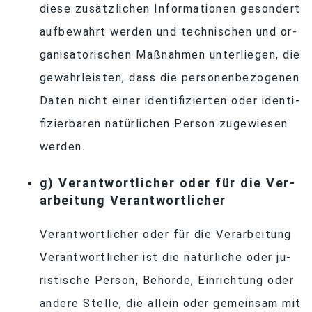
diese zu­sätz­li­chen In­for­ma­tio­nen ge­son­dert
auf­be­wahrt wer­den und tech­ni­schen und or­
ga­ni­sa­to­ri­schen Maß­nah­men un­ter­lie­gen, die
ge­währ­leis­ten, dass die per­so­nen­be­zo­ge­nen
Da­ten nicht ei­ner iden­ti­fi­zier­ten oder iden­ti­
fi­zier­ba­ren na­tür­li­chen Per­son zu­ge­wie­sen
werden.
g) Ver­ant­wort­li­cher oder für die Ver­
ar­bei­tung Verantwortlicher
Ver­ant­wort­li­cher oder für die Ver­ar­bei­tung
Ver­ant­wort­li­cher ist die na­tür­li­che oder ju­
ris­ti­sche Per­son, Be­hörde, Ein­rich­tung oder
an­dere Stelle, die al­lein oder ge­mein­sam mit