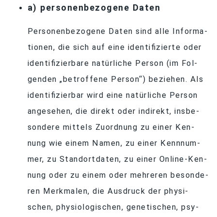
a) per­so­nen­be­zo­gene Daten
Per­so­nen­be­zo­gene Da­ten sind alle In­for­ma­
tio­nen, die sich auf eine iden­ti­fi­zierte oder
iden­ti­fi­zier­bare na­tür­li­che Per­son (im Fol­
gen­den „be­trof­fene Per­son“) be­zie­hen. Als
iden­ti­fi­zier­bar wird eine na­tür­li­che Per­son
an­ge­se­hen, die di­rekt oder in­di­rekt, ins­be­
son­dere mit­tels Zu­ord­nung zu ei­ner Ken­
nung wie ei­nem Na­men, zu ei­ner Kenn­num­
mer, zu Stand­ort­da­ten, zu ei­ner On­line-Ken­
nung oder zu ei­nem oder meh­re­ren be­son­de­
ren Merk­ma­len, die Aus­druck der phy­si­
schen, phy­sio­lo­gi­schen, ge­ne­ti­schen, psy­