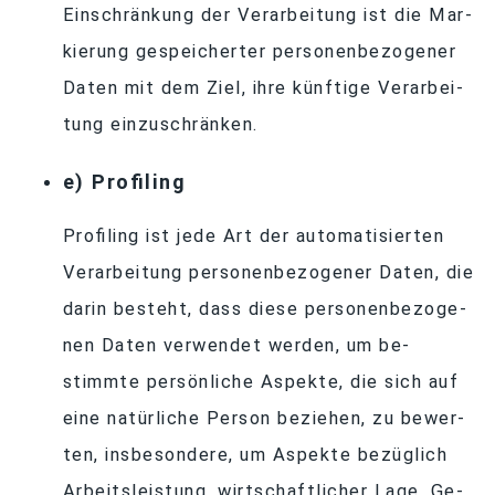
Ein­schrän­kung der Ver­ar­bei­tung ist die Mar­
kie­rung ge­spei­cher­ter per­so­nen­be­zo­ge­ner
Da­ten mit dem Ziel, ihre künf­tige Ver­ar­bei­
tung einzuschränken.
e) Pro­fil­ing
Pro­fil­ing ist jede Art der au­to­ma­ti­sier­ten
Ver­ar­bei­tung per­so­nen­be­zo­ge­ner Da­ten, die
darin be­steht, dass diese per­so­nen­be­zo­ge­
nen Da­ten ver­wen­det wer­den, um be­
stimmte per­sön­li­che Aspekte, die sich auf
eine na­tür­li­che Per­son be­zie­hen, zu be­wer­
ten, ins­be­son­dere, um Aspekte be­züg­lich
Ar­beits­leis­tung, wirt­schaft­li­cher Lage, Ge­