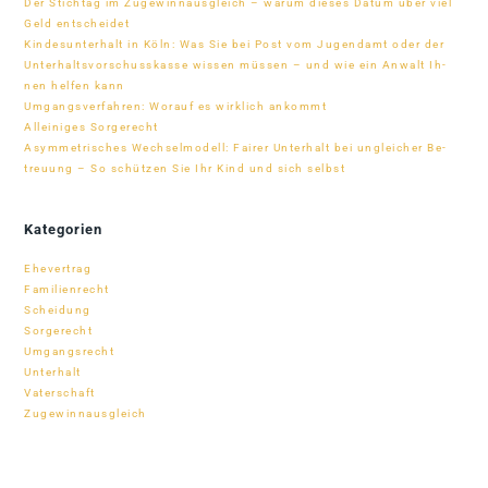
Der Stich­tag im Zu­ge­winn­aus­gleich – warum die­ses Da­tum über viel
Geld entscheidet
Kin­des­un­ter­halt in Köln: Was Sie bei Post vom Ju­gend­amt oder der
Un­ter­halts­vor­schuss­kasse wis­sen müs­sen – und wie ein An­walt Ih­
nen hel­fen kann
Um­gangs­ver­fah­ren: Wor­auf es wirk­lich ankommt
Al­lei­ni­ges Sorgerecht
Asym­me­tri­sches Wech­sel­mo­dell: Fai­rer Un­ter­halt bei un­glei­cher Be­
treu­ung – So schüt­zen Sie Ihr Kind und sich selbst
Kategorien
Ehevertrag
Familienrecht
Scheidung
Sorgerecht
Umgangsrecht
Unterhalt
Vaterschaft
Zugewinnausgleich