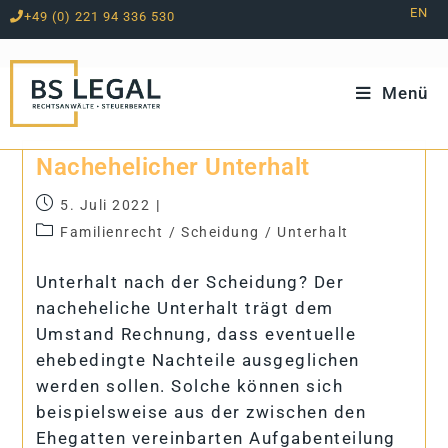
EN
+49 (0) 221 94 336 530
Zum
Inhalt
springen
Menü
Nach­ehe­li­cher Unterhalt
5. Juli 2022
Familienrecht
/
Scheidung
/
Unterhalt
Unterhalt nach der Scheidung? Der
nacheheliche Unterhalt trägt dem
Umstand Rechnung, dass eventuelle
ehebedingte Nachteile ausgeglichen
werden sollen. Solche können sich
beispielsweise aus der zwischen den
Ehegatten vereinbarten Aufgabenteilung