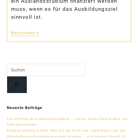
ein Auslandsstudium finanziert werden
muss, wenn es für das Ausbildungsziel
sinnvoll ist.
Weiterlesen
Suchen
Neueste Beiträge
Der Stich­tag im Zu­ge­winn­aus­gleich – warum die­ses Da­tum über viel
Geld entscheidet
Kin­des­un­ter­halt in Köln: Was Sie bei Post vom Ju­gend­amt oder der
Un­ter­halts­vor­schuss­kasse wis­sen müs­sen – und wie ein An­walt Ih­