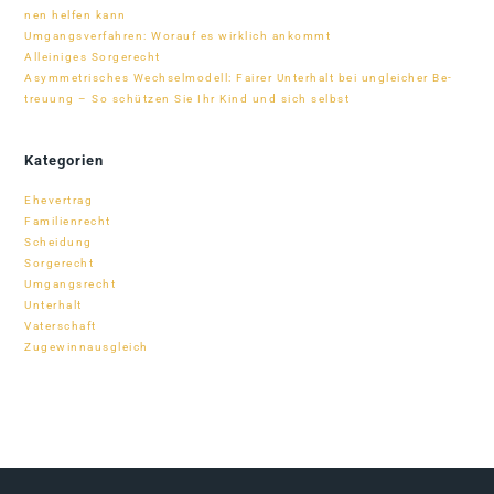
nen hel­fen kann
Um­gangs­ver­fah­ren: Wor­auf es wirk­lich ankommt
Al­lei­ni­ges Sorgerecht
Asym­me­tri­sches Wech­sel­mo­dell: Fai­rer Un­ter­halt bei un­glei­cher Be­
treu­ung – So schüt­zen Sie Ihr Kind und sich selbst
Kategorien
Ehevertrag
Familienrecht
Scheidung
Sorgerecht
Umgangsrecht
Unterhalt
Vaterschaft
Zugewinnausgleich