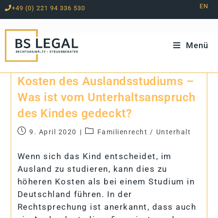
EN
+49 (0) 221 94 336 530
Zum
Inhalt
springen
Menü
Kos­ten des Aus­lands­stu­di­ums –
Was ist vom Un­ter­halts­an­spruch
des Kin­des gedeckt?
9. April 2020
Familienrecht
/
Unterhalt
Wenn sich das Kind entscheidet, im
Ausland zu studieren, kann dies zu
höheren Kosten als bei einem Studium in
Deutschland führen. In der
Rechtsprechung ist anerkannt, dass auch