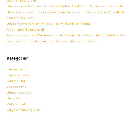
Geld entscheidet
Kin­des­un­ter­halt in Köln: Was Sie bei Post vom Ju­gend­amt oder der
Un­ter­halts­vor­schuss­kasse wis­sen müs­sen – und wie ein An­walt Ih­
nen hel­fen kann
Um­gangs­ver­fah­ren: Wor­auf es wirk­lich ankommt
Al­lei­ni­ges Sorgerecht
Asym­me­tri­sches Wech­sel­mo­dell: Fai­rer Un­ter­halt bei un­glei­cher Be­
treu­ung – So schüt­zen Sie Ihr Kind und sich selbst
Kategorien
Ehevertrag
Familienrecht
Scheidung
Sorgerecht
Umgangsrecht
Unterhalt
Vaterschaft
Zugewinnausgleich