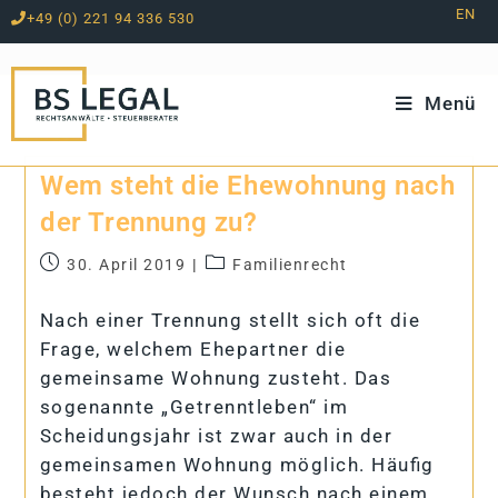
EN
+49 (0) 221 94 336 530
Zum
Inhalt
springen
Menü
Wem steht die Ehe­woh­nung nach
der Tren­nung zu?
30. April 2019
Familienrecht
Nach einer Trennung stellt sich oft die
Frage, welchem Ehepartner die
gemeinsame Wohnung zusteht. Das
sogenannte „Getrenntleben“ im
Scheidungsjahr ist zwar auch in der
gemeinsamen Wohnung möglich. Häufig
besteht jedoch der Wunsch nach einem