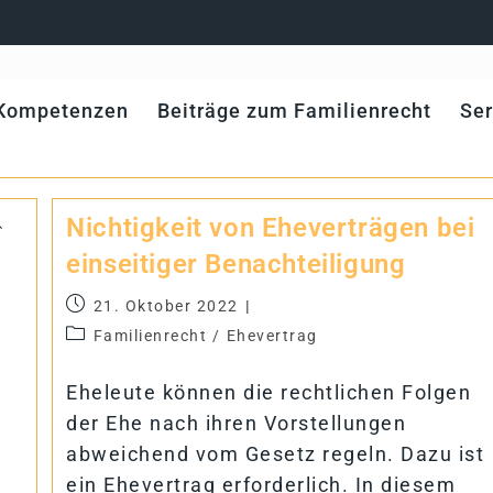
Kom­pe­ten­zen
Bei­träge zum Familienrecht
Ser
Nich­tig­keit von Ehe­ver­trä­gen bei
ein­sei­ti­ger Benachteiligung
21. Oktober 2022
Familienrecht
/
Ehevertrag
Eheleute können die rechtlichen Folgen
der Ehe nach ihren Vorstellungen
abweichend vom Gesetz regeln. Dazu ist
ein Ehevertrag erforderlich. In diesem