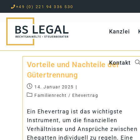
+49 (0) 221 94 336 530
Zum
Inhalt
Kanz­lei
springen
Kon­takt
Vor­teile und Nach­teile der
Gütertrennung
14. Januar 2025
Familienrecht
/
Ehevertrag
Ein Ehevertrag ist das wichtigste
Instrument, um die finanziellen
Verhältnisse und Ansprüche zwischen
Ehegatten individuell zu regeln. Eine