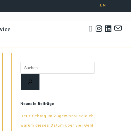
EN
­vice
Suchen
Neueste Beiträge
Der Stich­tag im Zu­ge­winn­aus­gleich –
warum die­ses Da­tum über viel Geld