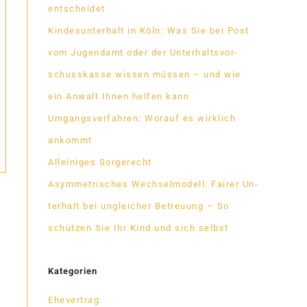
entscheidet
Kin­des­un­ter­halt in Köln: Was Sie bei Post
vom Ju­gend­amt oder der Un­ter­halts­vor­
schuss­kasse wis­sen müs­sen – und wie
ein An­walt Ih­nen hel­fen kann
Um­gangs­ver­fah­ren: Wor­auf es wirk­lich
ankommt
Al­lei­ni­ges Sorgerecht
Asym­me­tri­sches Wech­sel­mo­dell: Fai­rer Un­
ter­halt bei un­glei­cher Be­treu­ung – So
schüt­zen Sie Ihr Kind und sich selbst
Kategorien
Ehevertrag