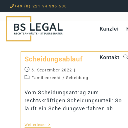
+49 (0) 221 94 336 530
Zum
Inhalt
Kanz­lei
springen
Kon­takt
Schei­dungs­ab­lauf
6. September 2022
Familienrecht
/
Scheidung
Vom Scheidungsantrag zum
rechtskräftigen Scheidungsurteil: So
läuft ein Scheidungsverfahren ab.
Weiterlesen