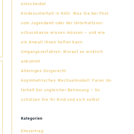
entscheidet
Kin­des­un­ter­halt in Köln: Was Sie bei Post
vom Ju­gend­amt oder der Un­ter­halts­vor­
schuss­kasse wis­sen müs­sen – und wie
ein An­walt Ih­nen hel­fen kann
Um­gangs­ver­fah­ren: Wor­auf es wirk­lich
ankommt
Al­lei­ni­ges Sorgerecht
Asym­me­tri­sches Wech­sel­mo­dell: Fai­rer Un­
ter­halt bei un­glei­cher Be­treu­ung – So
schüt­zen Sie Ihr Kind und sich selbst
Kategorien
Ehevertrag