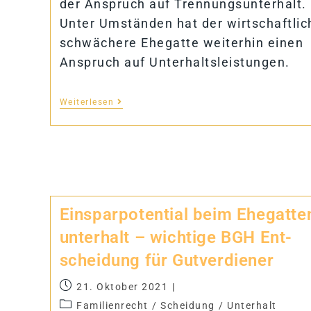
der Anspruch auf Trennungsunterhalt.
Unter Umständen hat der wirtschaftlic
schwächere Ehegatte weiterhin einen
Anspruch auf Unterhaltsleistungen.
Weiterlesen
Ein­spar­po­ten­tial beim Ehe­gat­te
un­ter­halt – wich­tige BGH Ent­
schei­dung für Gutverdiener
21. Oktober 2021
Familienrecht
/
Scheidung
/
Unterhalt