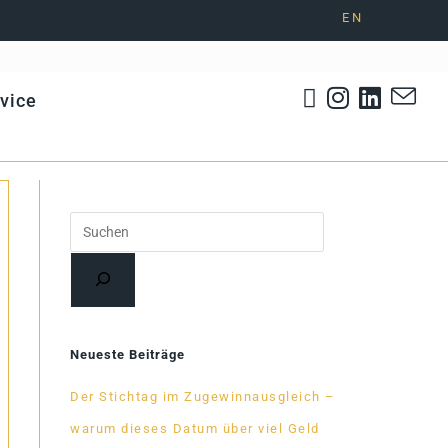
EN
­vice
Suchen
Neueste Beiträge
Der Stich­tag im Zu­ge­winn­aus­gleich –
warum die­ses Da­tum über viel Geld