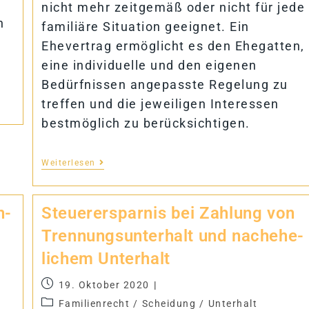
nicht mehr zeitgemäß oder nicht für jede
h
familiäre Situation geeignet. Ein
Ehevertrag ermöglicht es den Ehegatten,
eine individuelle und den eigenen
Bedürfnissen angepasste Regelung zu
treffen und die jeweiligen Interessen
bestmöglich zu berücksichtigen.
Weiterlesen
n­
Steu­er­erspar­nis bei Zah­lung von
Tren­nungs­un­ter­halt und nach­ehe­
li­chem Unterhalt
19. Oktober 2020
Familienrecht
/
Scheidung
/
Unterhalt