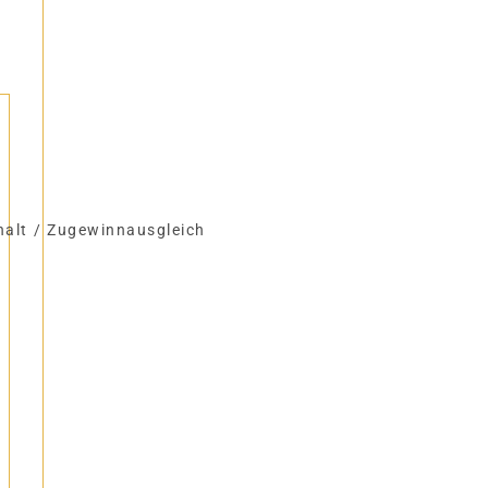
halt
/
Zugewinnausgleich