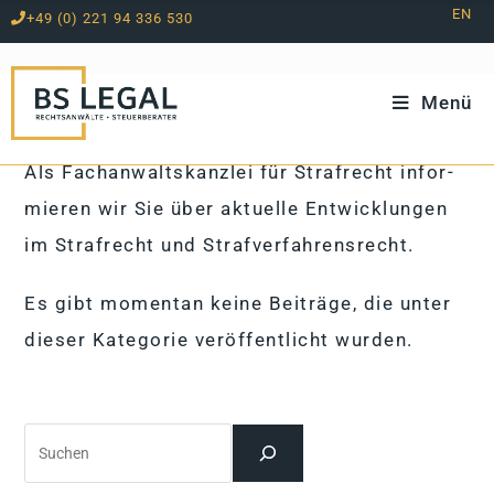
EN
+49 (0) 221 94 336 530
Zum
Inhalt
springen
Menü
Als Fach­an­walts­kanz­lei für Straf­recht in­for­
mie­ren wir Sie über ak­tu­elle Ent­wick­lun­gen
im Straf­recht und Strafverfahrensrecht.
Es gibt momentan keine Beiträge, die unter
dieser Kategorie veröffentlicht wurden.
Suchen