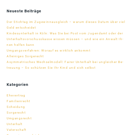
Neueste Beiträge
Der Stich­tag im Zu­ge­winn­aus­gleich – warum die­ses Da­tum über viel
Geld entscheidet
Kin­des­un­ter­halt in Köln: Was Sie bei Post vom Ju­gend­amt oder der
Un­ter­halts­vor­schuss­kasse wis­sen müs­sen – und wie ein An­walt Ih­
nen hel­fen kann
Um­gangs­ver­fah­ren: Wor­auf es wirk­lich ankommt
Al­lei­ni­ges Sorgerecht
Asym­me­tri­sches Wech­sel­mo­dell: Fai­rer Un­ter­halt bei un­glei­cher Be­
treu­ung – So schüt­zen Sie Ihr Kind und sich selbst
Kategorien
Ehevertrag
Familienrecht
Scheidung
Sorgerecht
Umgangsrecht
Unterhalt
Vaterschaft